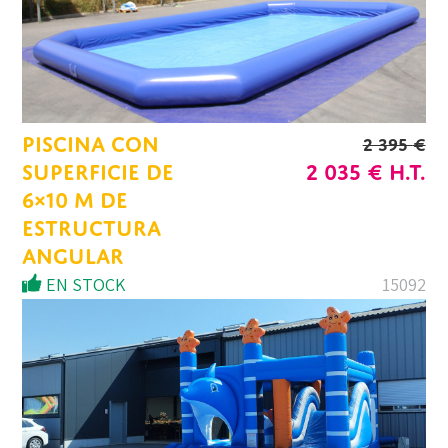
PISCINA CON
2 395
€
LE
LE
SUPERFICIE DE
2 035
€
H.T.
PRIX
PRIX
6×10 M DE
INITIAL
ACTU
ESTRUCTURA
ÉTAIT :
EST :
ANGULAR
2
2
EN STOCK
15092
395 €.
035 €.