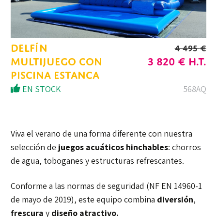
DELFÍN
4 495
€
EL
LE
MULTIJUEGO CON
3 820
€
H.T.
PRECIO
PRIX
PISCINA ESTANCA
INICIAL
ACTU
EN STOCK
568AQ
ERA
EST :
DE
3
4.495
820 €.
Viva el verano de una forma diferente con nuestra
EUROS.
selección de
juegos acuáticos hinchables
: chorros
de agua, toboganes y estructuras refrescantes.
Conforme a las normas de seguridad (NF EN 14960-1
de mayo de 2019), este equipo combina
diversión
,
frescura
y
diseño atractivo.