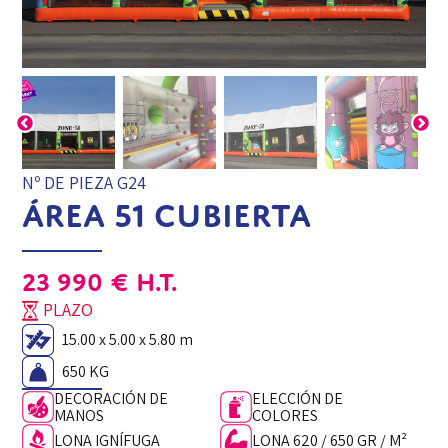
Nº DE PIEZA G24
ÁREA 51 CUBIERTA
23 990
€
H.T.
PLAZO
15.00 x 5.00 x 5.80 m
650 KG
DECORACIÓN DE
ELECCIÓN DE
MANOS
COLORES
LONA IGNÍFUGA
LONA 620 / 650 GR / M²