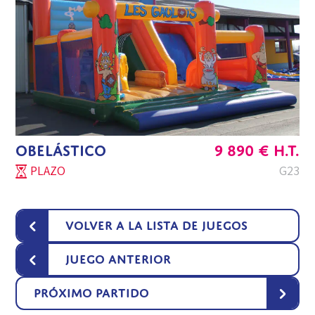
OBELÁSTICO
9 890
€
H.T.
PLAZO
G23
‹
Volver a la lista de juegos
‹
Juego anterior
›
Próximo partido