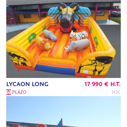
LYCAON LONG
17 990
€
H.T.
PLAZO
H2C