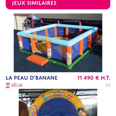
Jeux similaires
LA PEAU D’BANANE
11 490
€
H.T.
DÉLAI
D8