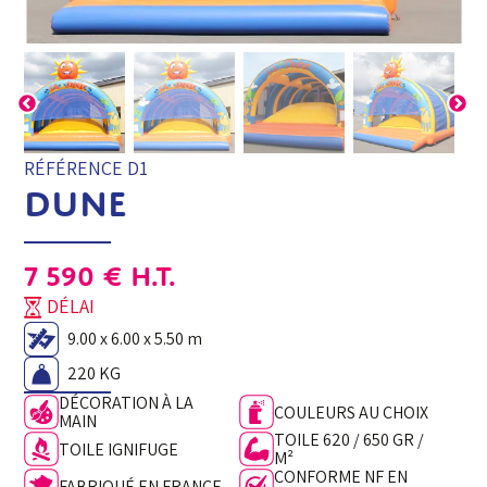
RÉFÉRENCE D1
DUNE
7 590
€
H.T.
DÉLAI
9.00 x 6.00 x 5.50 m
220 KG
DÉCORATION À LA
COULEURS AU CHOIX
MAIN
TOILE 620 / 650 GR /
TOILE IGNIFUGE
M²
CONFORME NF EN
FABRIQUÉ EN FRANCE