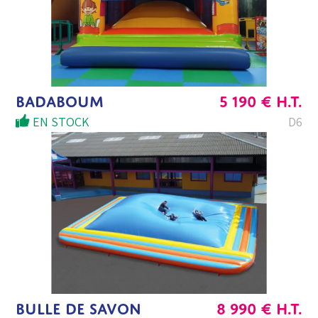
BADABOUM
5 190
€
H.T.
EN STOCK
D6
BULLE DE SAVON
8 990
€
H.T.