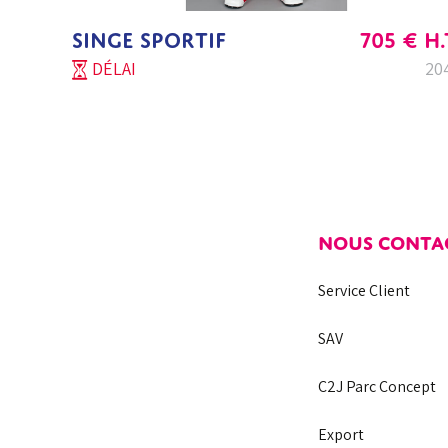
SINGE SPORTIF
705
€
H.
DÉLAI
20
NOUS CONTA
Service Client
SAV
C2J Parc Concept
Export