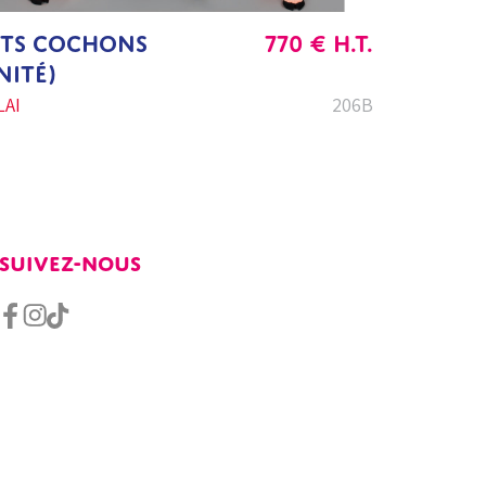
ITS COCHONS
770
€
H.T.
NITÉ)
AI
206B
SUIVEZ-NOUS