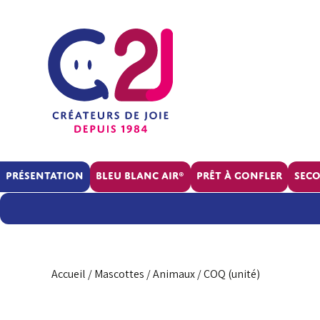
Présentation
BLEU BLANC AIR®
Prêt à gonfler
Sec
La
société
RSE
Accueil
/
Mascottes
/
Animaux
/ COQ (unité)