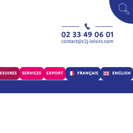
Français
English
ssoires
Services
Export
Parc
Concept
Assistance
Verif’Air