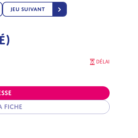
›
Jeu suivant
é)
DÉLAI
esse
 fiche