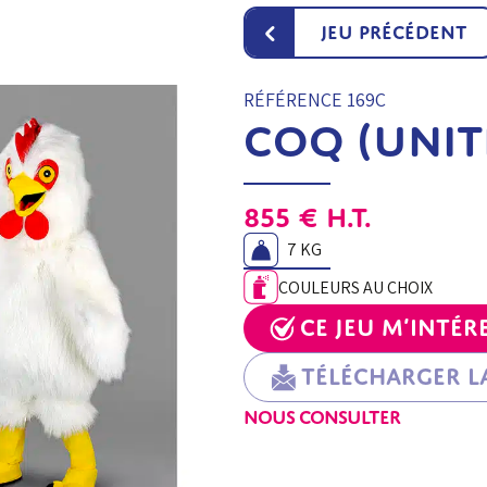
‹
Jeu précédent
RÉFÉRENCE 169C
COQ (unit
855
€
H.T.
7 KG
COULEURS AU CHOIX
Ce jeu m’intér
Télécharger la
NOUS CONSULTER