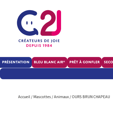
Présentation
BLEU BLANC AIR®
Prêt à gonfler
Sec
La
société
RSE
Accueil
/
Mascottes
/
Animaux
/ OURS BRUN CHAPEAU