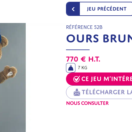
‹
Jeu précédent
RÉFÉRENCE 52B
OURS BRU
770
€
H.T.
7 KG
Ce jeu m’intér
Télécharger la
NOUS CONSULTER