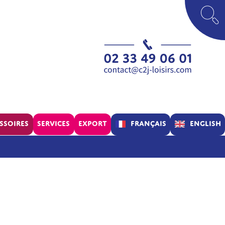
Français
English
ssoires
Services
Export
Parc
Concept
Assistance
Verif’Air