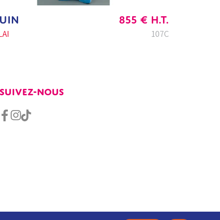
UIN
855
€
H.T.
AI
107C
SUIVEZ-NOUS