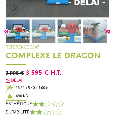
RÉFÉRENCE 3845
COMPLEXE LE DRAGON
LE
LE
3 595
€
H.T.
3 995
€
PRIX
PRIX
DÉLAI
INITIAL
ACTUEL
16.30 x 5.40 x 4.00 m
ÉTAIT :
EST :
490 KG
3
3
ESTHÉTIQUE
995 €.
595 €.
DURABILITÉ