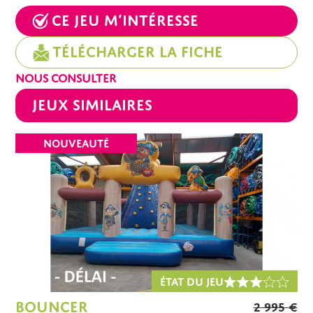
Ce jeu m’intéresse
Télécharger la fiche
NOUS CONSULTER
Jeux similaires
NOUVEAUTÉ
ÉTAT DU JEU
BOUNCER
2 995
€