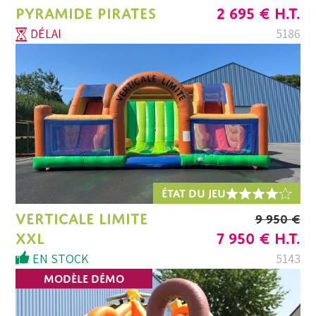
LE
LE
PYRAMIDE PIRATES
2 695
€
H.T.
PRIX
PRIX
DÉLAI
5186
INITIAL
ACTU
ÉTAIT :
EST :
2
2
995 €.
695 €.
ÉTAT DU JEU
VERTICALE LIMITE
9 950
€
LE
LE
XXL
7 950
€
H.T.
PRIX
PRIX
EN STOCK
5143
INITIAL
ACTU
MODÈLE DÉMO
ÉTAIT :
EST :