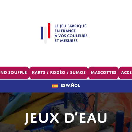
ond souffle
Karts / Rodéo / Sumos
Mascottes
Acce
Español
Jeux d’eau