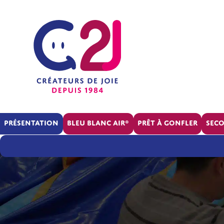
Présentation
BLEU BLANC AIR®
Prêt à gonfler
Sec
La
société
RSE