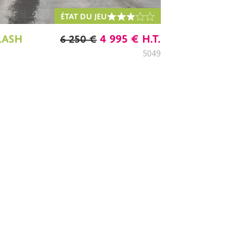
ÉTAT DU JEU
LE
LE
LASH
4 995
€
H.T.
6 250
€
PRIX
PRIX
5049
INITIAL
ACTUEL
ÉTAIT :
EST :
6
4
250 €.
995 €.