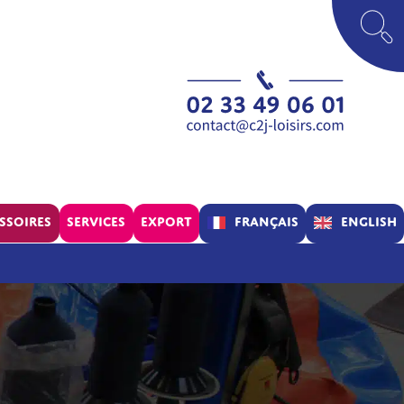
Français
English
ssoires
Services
Export
Parc
Concept
Assistance
Verif’Air