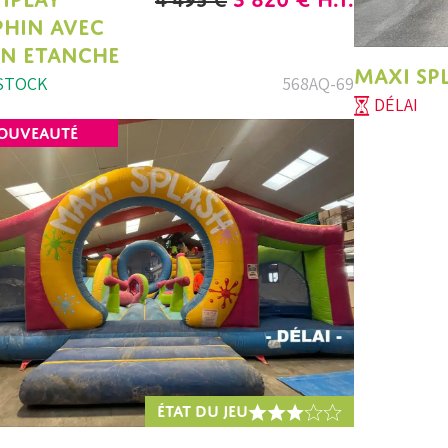
PRIX
PRIX
HIN AVEC
INITIAL
ACTUEL
IN ETANCHE
MAXI SP
ÉTAIT :
EST :
STOCK
568AQ-69
DÉLAI
4
3
OUVEAUTÉ
495 €.
820 €.
ÉTAT DU JEU