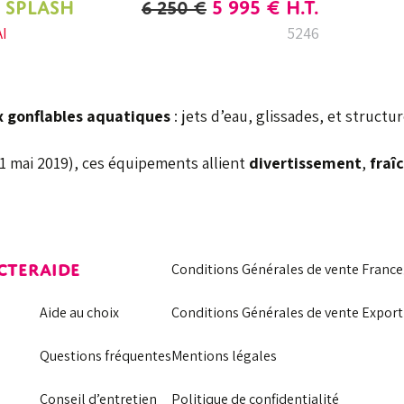
LE
LE
 SPLASH
5 995
€
H.T.
6 250
€
PRIX
PRIX
I
5246
INITIAL
ACTUEL
ÉTAIT :
EST :
6
5
x gonflables aquatiques
: jets d’eau, glissades, et structur
250 €.
995 €.
 mai 2019), ces équipements allient
divertissement
,
fraî
CTER
AIDE
Conditions Générales de vente France
Aide au choix
Conditions Générales de vente Export
Questions fréquentes
Mentions légales
Conseil d’entretien
Politique de confidentialité