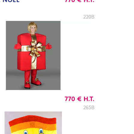
220B
770
€
H.T.
265B