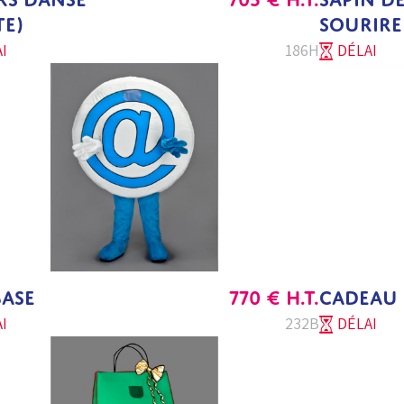
TE)
SOURIRE
I
186H
DÉLAI
ASE
770
€
H.T.
CADEAU
I
232B
DÉLAI