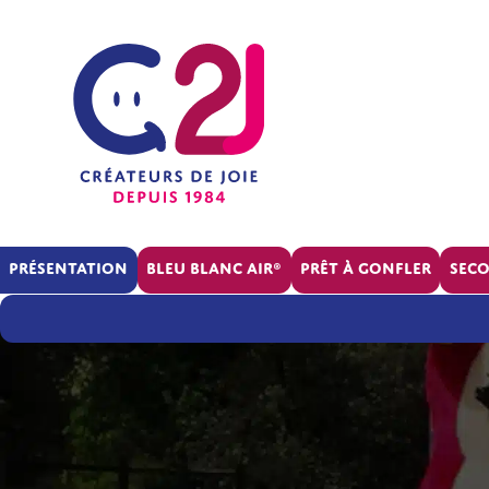
Présentation
BLEU BLANC AIR®
Prêt à gonfler
Sec
La
société
RSE