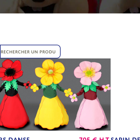
RS DANSE
705
€
H.T.
SAPIN D