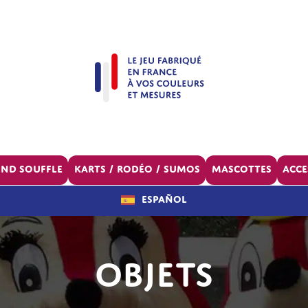
ond souffle
Karts / Rodéo / Sumos
Mascottes
Acce
Español
Objets