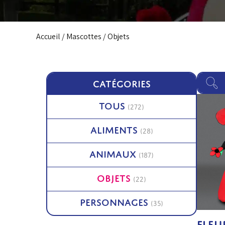
Accueil
/
Mascottes
/ Objets
CATÉGORIES
TOUS
(272)
ALIMENTS
(28)
ANIMAUX
(187)
OBJETS
(22)
PERSONNAGES
(35)
FLEU