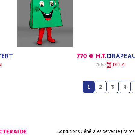
VERT
770
€
H.T.
DRAPEAU
I
266B
DÉLAI
1
2
3
4
CTER
AIDE
Conditions Générales de vente France