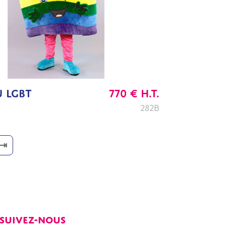
 LGBT
770
€
H.T.
282B
⇥
SUIVEZ-NOUS