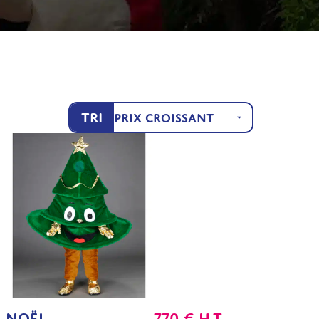
Tri
E NOËL
770
€
H.T.