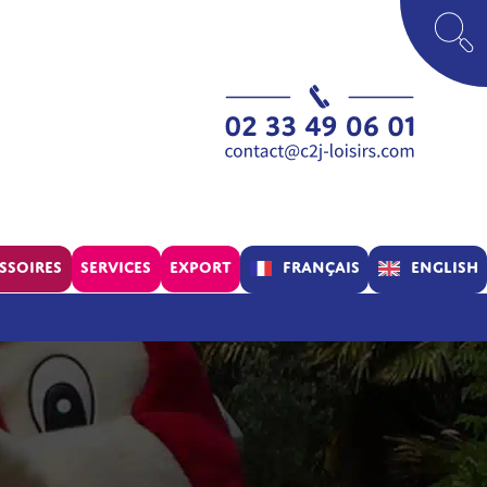
Français
English
ssoires
Services
Export
Parc
Concept
Assistance
Verif’Air