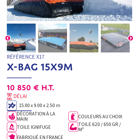
RÉFÉRENCE X17
X-BAG 15x9m
10 850
€
H.T.
DÉLAI
15.00 x 9.00 x 2.50 m
DÉCORATION À LA
COULEURS AU CHOIX
MAIN
TOILE 620 / 650 GR /
TOILE IGNIFUGE
M²
FABRIQUÉ EN FRANCE