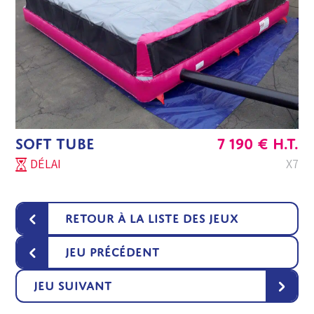
SOFT TUBE
7 190
€
H.T.
DÉLAI
X7
‹
Retour à la liste des jeux
‹
Jeu précédent
›
Jeu suivant