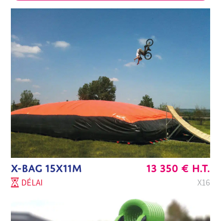
X-BAG 15X11M
13 350
€
H.T.
DÉLAI
X16