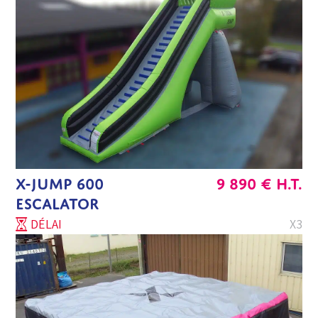
X-JUMP 600
9 890
€
H.T.
ESCALATOR
DÉLAI
X3