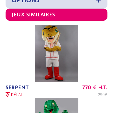
OPTIONS
Jeux similaires
SERPENT
770
€
H.T.
DÉLAI
290B