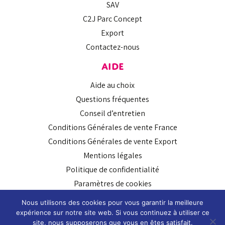
SAV
C2J Parc Concept
Export
Contactez-nous
AIDE
Aide au choix
Questions fréquentes
Conseil d’entretien
Conditions Générales de vente France
Conditions Générales de vente Export
Mentions légales
Politique de confidentialité
Paramètres de cookies
SUIVEZ-NOUS
Nous utilisons des cookies pour vous garantir la meilleure
expérience sur notre site web. Si vous continuez à utiliser ce
site, nous supposerons que vous en êtes satisfait.