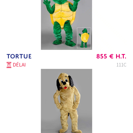
TORTUE
855
€
H.T.
DÉLAI
111C