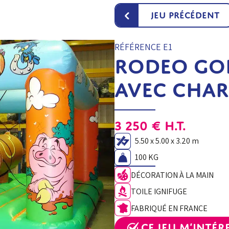
‹
Jeu précédent
RÉFÉRENCE E1
RODEO GO
AVEC CHAR
3 250
€
H.T.
5.50 x 5.00 x 3.20 m
100 KG
DÉCORATION À LA MAIN
TOILE IGNIFUGE
FABRIQUÉ EN FRANCE
Ce jeu m’intér