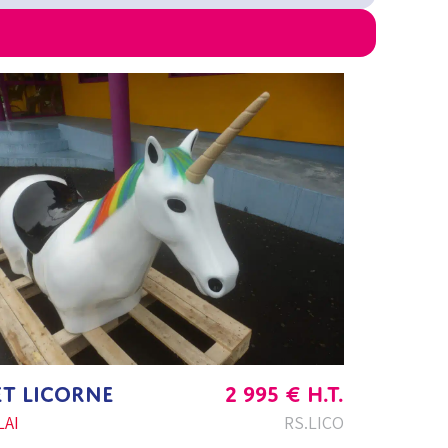
ET LICORNE
2 995
€
H.T.
AI
RS.LICO