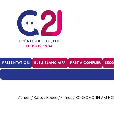
Présentation
BLEU BLANC AIR®
Prêt à gonfler
Sec
La
société
RSE
Accueil
/
Karts / Rodéo / Sumos
/ RODEO GONFLABLE C