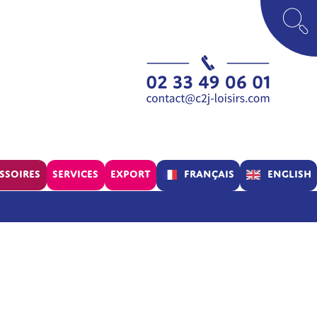
Français
English
ssoires
Services
Export
Parc
Concept
Assistance
Verif’Air