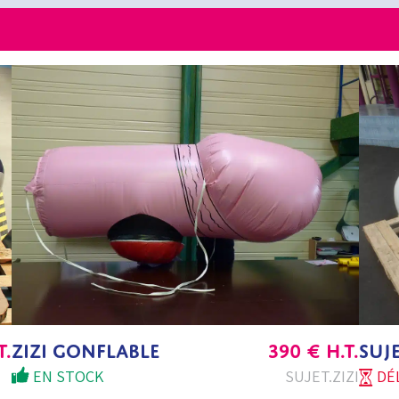
T.
ZIZI GONFLABLE
390
€
H.T.
SUJ
EN STOCK
SUJET.ZIZI
DÉL