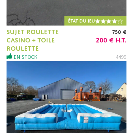
ÉTAT DU JEU
SUJET ROULETTE
750
€
LE
LE
CASINO + TOILE
200
€
H.T.
PRIX
PRIX
ROULETTE
INITIAL
ACTU
EN STOCK
4499
ÉTAIT :
EST :
750 €.
200 €.