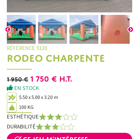
RÉFÉRENCE 5120
RODEO CHARPENTE
LE
LE
1 750
€
H.T.
1 950
€
PRIX
PRIX
EN STOCK
INITIAL
ACTUEL
5.50 x 5.00 x 3.20 m
ÉTAIT :
EST :
100 KG
1
1
ESTHÉTIQUE
950 €.
750 €.
DURABILITÉ