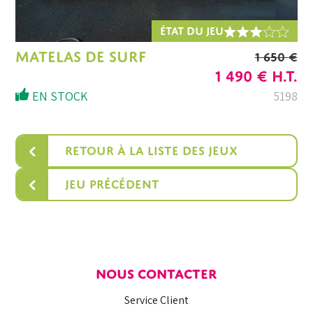
ÉTAT DU JEU
MATELAS DE SURF
1 650
€
LE
LE
1 490
€
H.T.
PRIX
PRIX
EN STOCK
5198
INITIAL
ACTU
ÉTAIT :
EST :
‹
Retour à la liste des jeux
1
1
650 €.
490 €.
‹
Jeu précédent
NOUS CONTACTER
Service Client