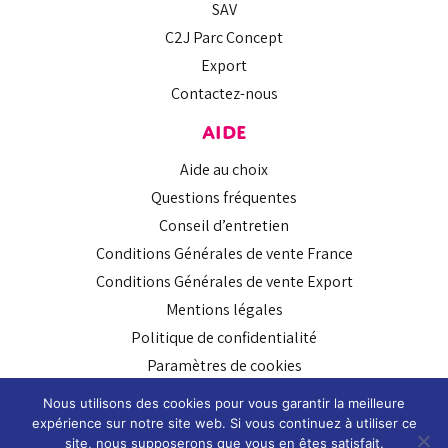
SAV
C2J Parc Concept
Export
Contactez-nous
AIDE
Aide au choix
Questions fréquentes
Conseil d’entretien
Conditions Générales de vente France
Conditions Générales de vente Export
Mentions légales
Politique de confidentialité
Paramètres de cookies
SUIVEZ-NOUS
Nous utilisons des cookies pour vous garantir la meilleure
expérience sur notre site web. Si vous continuez à utiliser ce
site, nous supposerons que vous en êtes satisfait.