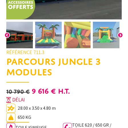
RÉFÉRENCE 711.3
PARCOURS JUNGLE 3
MODULES
LE
LE
9 616
€
H.T.
10 790
€
PRIX
PRIX
DÉLAI
INITIAL
ACTUEL
28.00 x 3.50 x 4.80 m
ÉTAIT :
EST :
650 KG
10
9
TOILE 620 / 650 GR /
TOILE IGNIFUGE