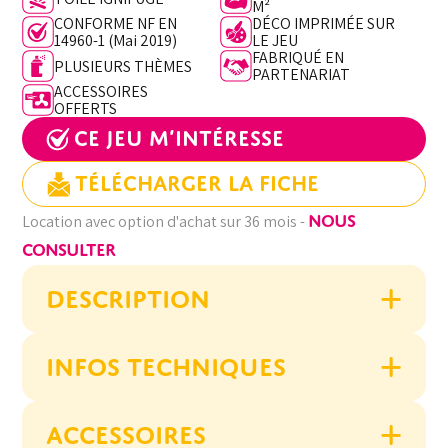
790 €.
616 €.
M²
CONFORME NF EN
DÉCO IMPRIMÉE SUR
14960-1 (Mai 2019)
LE JEU
FABRIQUÉ EN
PLUSIEURS THÈMES
PARTENARIAT
ACCESSOIRES
OFFERTS
Ce jeu m’intéresse
Télécharger la fiche
NOUS
Location avec option d'achat sur 36 mois -
CONSULTER
DESCRIPTION
INFOS TECHNIQUES
ACCESSOIRES