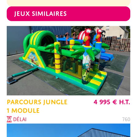
Jeux similaires
PARCOURS JUNGLE
4 995
€
H.T.
1 MODULE
DÉLAI
760