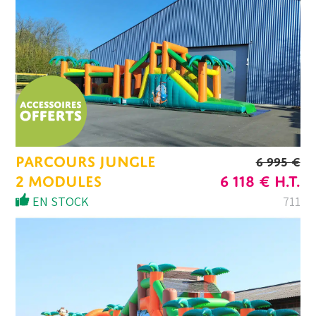
PARCOURS JUNGLE
6 995
€
LE
LE
2 MODULES
6 118
€
H.T.
PRIX
PRIX
EN STOCK
711
INITIAL
ACTU
ÉTAIT :
EST :
6
6
995 €.
118 €.