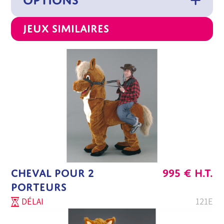
OPTIONS
Jeux similaires
CHEVAL POUR 2
995
€
H.T.
PORTEURS
DÉLAI
121E