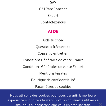
SAV
C2J Parc Concept
Export
Contactez-nous
AIDE
Aide au choix
Questions fréquentes
Conseil d’entretien
Conditions Générales de vente France
Conditions Générales de vente Export
Mentions légales
Politique de confidentialité
Paramètres de cookies
SUIVEZ-NOUS
Nous utilisons des cookies pour vous garantir la meilleure
expérience sur notre site web. Si vous continuez à utiliser ce
site, nous supposerons que vous en êtes satisfait.