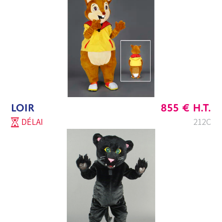
LOIR
855
€
H.T.
DÉLAI
212C