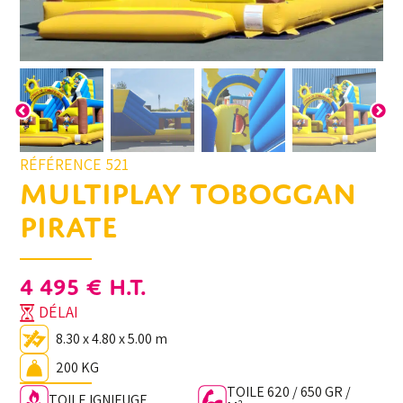
RÉFÉRENCE 521
MULTIPLAY TOBOGGAN
PIRATE
4 495
€
H.T.
DÉLAI
8.30 x 4.80 x 5.00 m
200 KG
TOILE 620 / 650 GR /
TOILE IGNIFUGE