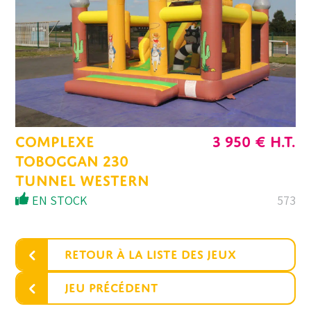
COMPLEXE
3 950
€
H.T.
TOBOGGAN 230
TUNNEL WESTERN
EN STOCK
573
‹
Retour à la liste des jeux
‹
Jeu précédent