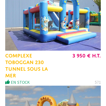
3
3
695 €.
140 €.
COMPLEXE
3 950
€
H.T.
TOBOGGAN 230
TUNNEL SOUS LA
MER
EN STOCK
571