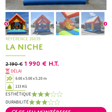
RÉFÉRENCE 26039
LA NICHE
LE
LE
1 990
€
H.T.
2 190
€
PRIX
PRIX
DÉLAI
INITIAL
ACTUEL
6.00 x 5.00 x 5.20 m
ÉTAIT :
EST :
133 KG
2
1
ESTHÉTIQUE
190 €.
990 €.
DURABILITÉ