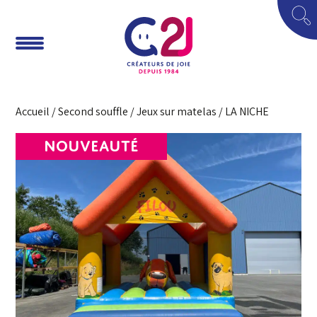
Accueil
/
Second souffle
/
Jeux sur matelas
/ LA NICHE
NOUVEAUTÉ