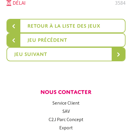
PRIX
PRIX
DÉLAI
3584
INITIAL
ACTU
ÉTAIT :
EST :
‹
Retour à la liste des jeux
1
1
250 €.
120 €.
‹
Jeu précédent
›
Jeu suivant
NOUS CONTACTER
Service Client
SAV
C2J Parc Concept
Export