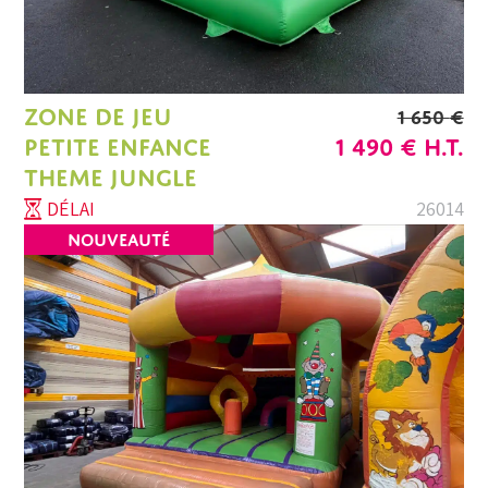
ZONE DE JEU
1 650
€
LE
LE
PETITE ENFANCE
1 490
€
H.T.
PRIX
PRIX
THEME JUNGLE
INITIAL
ACTU
DÉLAI
26014
ÉTAIT :
EST :
NOUVEAUTÉ
1
1
650 €.
490 €.