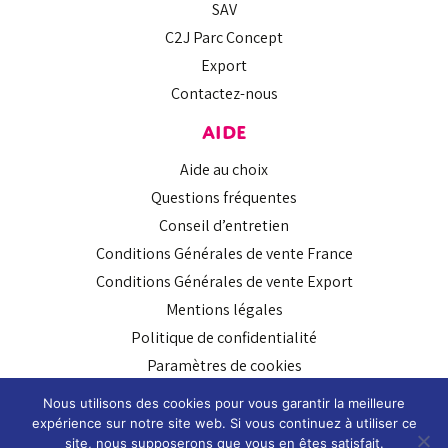
SAV
C2J Parc Concept
Export
Contactez-nous
AIDE
Aide au choix
Questions fréquentes
Conseil d’entretien
Conditions Générales de vente France
Conditions Générales de vente Export
Mentions légales
Politique de confidentialité
Paramètres de cookies
SUIVEZ-NOUS
Nous utilisons des cookies pour vous garantir la meilleure
expérience sur notre site web. Si vous continuez à utiliser ce
site, nous supposerons que vous en êtes satisfait.