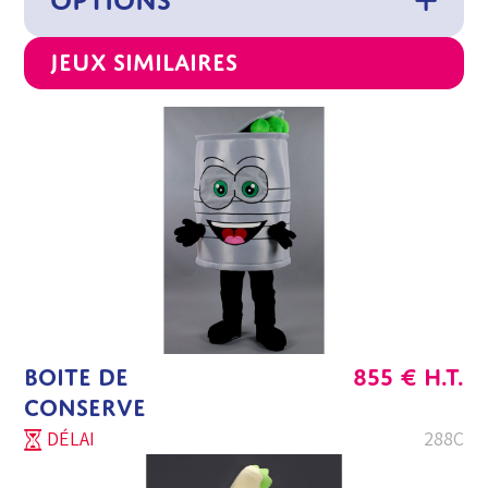
OPTIONS
Jeux similaires
BOITE DE
855
€
H.T.
CONSERVE
DÉLAI
288C