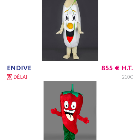
ENDIVE
855
€
H.T.
DÉLAI
210C