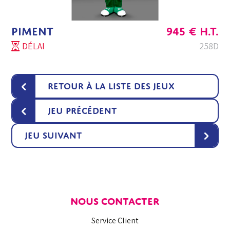
PIMENT
945
€
H.T.
DÉLAI
258D
‹
Retour à la liste des jeux
‹
Jeu précédent
›
Jeu suivant
NOUS CONTACTER
Service Client