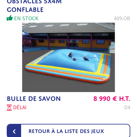
OBSTACLES 5X4M
GONFLABLE
EN STOCK
409.OB
BULLE DE SAVON
8 990
€
H.T.
DÉLAI
D4
‹
Retour à la liste des jeux