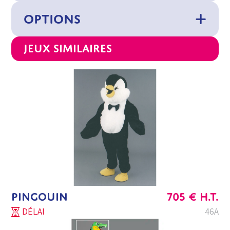
OPTIONS
Jeux similaires
PINGOUIN
705
€
H.T.
DÉLAI
46A