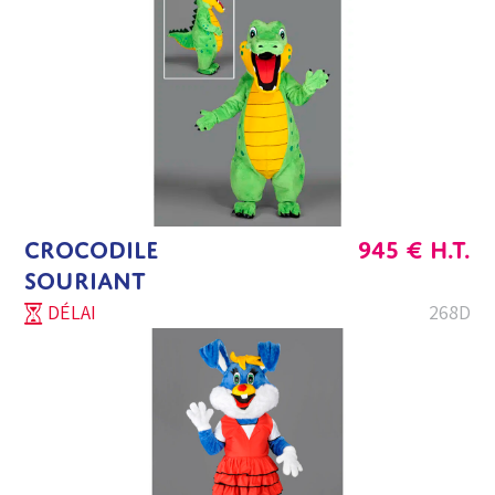
CROCODILE
945
€
H.T.
SOURIANT
DÉLAI
268D