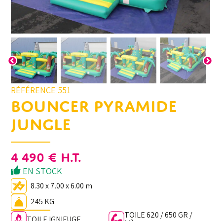
RÉFÉRENCE 551
BOUNCER PYRAMIDE
JUNGLE
4 490
€
H.T.
EN STOCK
8.30 x 7.00 x 6.00 m
245 KG
TOILE 620 / 650 GR /
TOILE IGNIFUGE