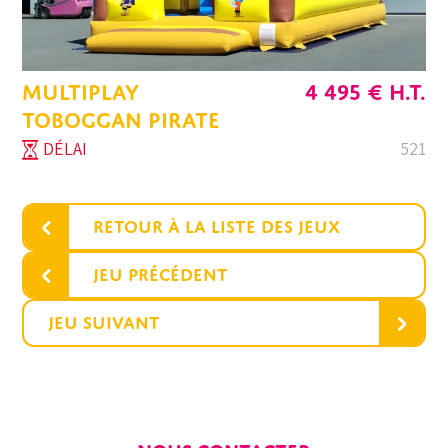
MULTIPLAY
4 495
€
H.T.
TOBOGGAN PIRATE
DÉLAI
521
‹
Retour à la liste des jeux
‹
Jeu précédent
›
Jeu suivant