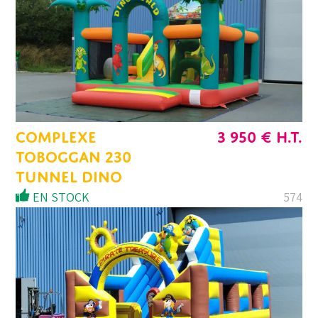
COMPLEXE
3 950
€
H.T.
TOBOGGAN 230
TUNNEL DINO
EN STOCK
574