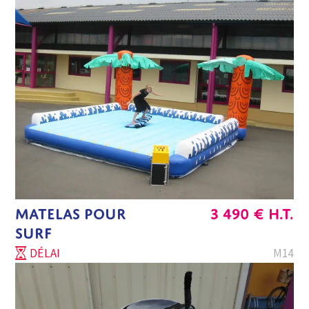
MATELAS POUR
3 490
€
H.T.
SURF
DÉLAI
M14