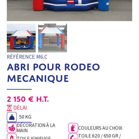
RÉFÉRENCE M6.C
ABRI POUR RODEO
MECANIQUE
2 150
€
H.T.
DÉLAI
50 KG
DÉCORATION À LA
COULEURS AU CHOIX
MAIN
TOILE 620 / 650 GR /
TOILE IGNIFUGE