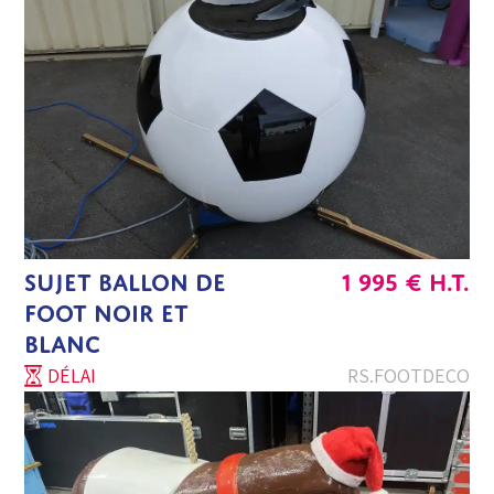
SUJET BALLON DE
1 995
€
H.T.
FOOT NOIR ET
BLANC
DÉLAI
RS.FOOTDECO