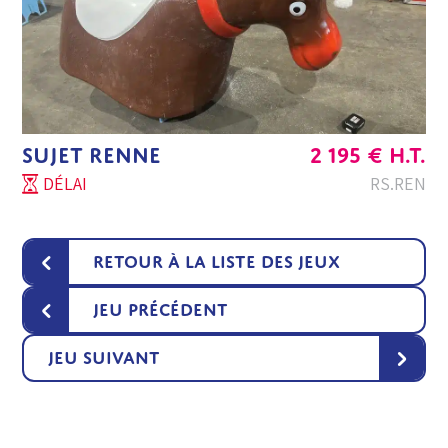
SUJET RENNE
2 195
€
H.T.
DÉLAI
RS.REN
‹
Retour à la liste des jeux
‹
Jeu précédent
›
Jeu suivant